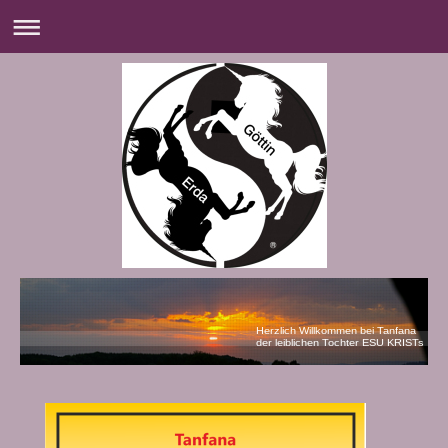
Herzlich Willkommen bei Tanfana
der leiblichen Tochter ESU KRISTs