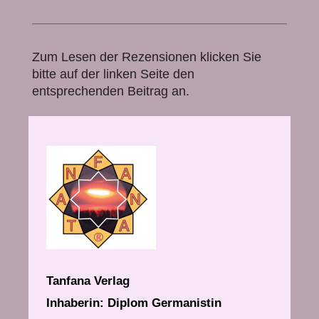
Zum Lesen der Rezensionen klicken Sie
bitte auf der linken Seite den
entsprechenden Beitrag an.
Tanfana Verlag
Inhaberin: Diplom Germanistin