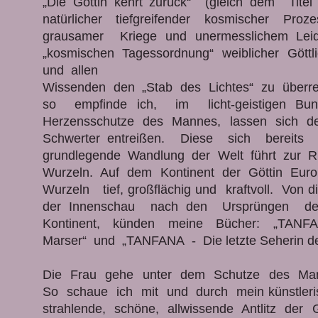
„Die Göttin kehrt zurück“ (gleich dem Tite
natürlicher tiefgreifender kosmischer Proz
grausamer Kriege und unermesslichem 
„kosmischen Tagessordnung“ weiblicher Göttli
und allen
Wissenden den „Stab des Lichtes“ zu überre
so empfinde ich, im licht-geistigen
Herzensschutze des Mannes, lassen sich 
Schwerter entreißen. Diese sich bereit
grundlegende Wandlung der Welt führt zur R
Wurzeln. Auf dem Kontinent der Göttin Euro
Wurzeln tief, großflächig und kraftvoll. Von 
der Innenschau nach den Ursprüngen de
Kontinent, künden meine Bücher: „TAN
Marser“ und „TANFANA - Die letzte Seherin d
Die Frau gehe unter dem Schutze des Ma
So schaue ich mit und durch mein künstle
strahlende, schöne, allwissende Antlitz der 