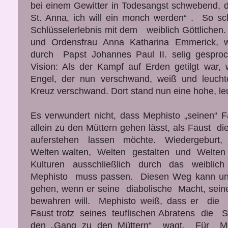
bei einem Gewitter in Todesangst schwebend, de
St. Anna, ich will ein monch werden“ . So sch
Schlüsselerlebnis mit dem weiblich Göttlichen
und Ordensfrau Anna Katharina Emmerick, 
durch Papst Johannes Paul II. selig gespro
Vision: Als der Kampf auf Erden getilgt war,
Engel, der nun verschwand, weiß und leuch
Kreuz verschwand. Dort stand nun eine hohe, le
Es verwundert nicht, dass Mephisto „seinen“ F
allein zu den Müttern gehen lässt, als Faust
auferstehen lassen möchte. Wiedergeburt
Welten walten, Welten gestalten und Welten
Kulturen ausschließlich durch das weiblich Gö
Mephisto muss passen. Diesen Weg kann und 
gehen, wenn er seine diabolische Macht, sein
bewahren will. Mephisto weiß, dass er die 
Faust trotz seines teuflischen Abratens die S
den „Gang zu den Müttern“ wagt. Für Me