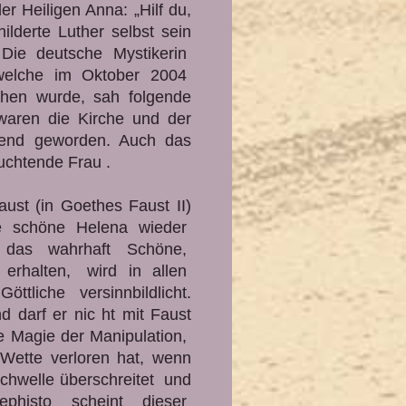
r Heiligen Anna: „Hilf du,
ilderte Luther selbst sein
. Die deutsche Mystikerin
welche im Oktober 2004
chen wurde, sah folgende
 waren die Kirche und der
tend geworden. Auch das
uchtende Frau .
aust (in Goethes Faust II)
 die schöne Helena wieder
, das wahrhaft Schöne,
 erhalten, wird in allen
ttliche versinnbildlicht.
darf er nic ht mit Faust
e Magie der Manipulation,
Wette verloren hat, wenn
chwelle überschreitet und
phisto scheint dieser