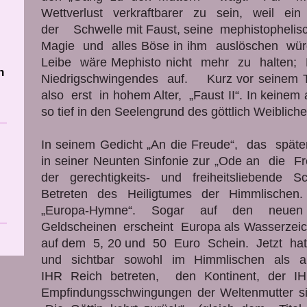
Wettverlust verkraftbarer zu sein, weil ei
der Schwelle mit Faust, seine mephistophelis
Magie und alles Böse in ihm auslöschen wür
Leibe wäre Mephisto nicht mehr zu halten; Li
n
Niedrigschwingendes auf. Kurz vor seinem 
also erst in hohem Alter, „Faust II“. In keinem
so tief in den Seelengrund des göttlich Weibliche
In seinem Gedicht „An die Freude“, das späte
in seiner Neunten Sinfonie zur „Ode an die F
der gerechtigkeits- und freiheitsliebende Sc
Betreten des Heiligtumes der Himmlische
„Europa-Hymne“. Sogar auf den neuen 
Geldscheinen erscheint Europa als Wasserzei
auf dem 5, 20 und 50 Euro Schein. Jetzt ha
und sichtbar sowohl im Himmlischen als a
IHR Reich betreten, den Kontinent, der 
Empfindungsschwingungen der Weltenmutter 