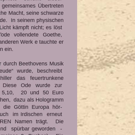
n gemeinsames Übertreten
che Macht, seine schwarze
de. In seinem physischen
cht kämpft nicht; es löst
Tode vollendete Goethe,
 anderen Werk e tauchte er
n ein.
r durch Beethovens Musik
reude“ wurde, beschreibt
hiller das feuertrunkene
n. Diese Ode wurde zur
5,10, 20 und 50 Euro
chen, dazu als Hologramm
t die Göttin Europa hör-
uch im Irdischen erneut
IHREN Namen trägt. Die
sind spürbar geworden -