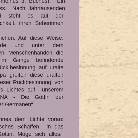
l meines 3. Buches). Ein
ess. Nach Jahrtausenden
Leid steht es auf der
chkeit, ihren Seherinnen
ichen. Auf diese Weise,
 Bunde und unter dem
den Menschenhänden die
s im Gange befindende
ück besinnung auf uralte
pa greifen diese uralten
dieser Rückbesinnung, von
s Lichtes auf unserem
FANA - Die Göttin der
er Germanen“.
nnes dem Lichte voran:
risches Schaffen in das
Göttin. Möge sich alles,